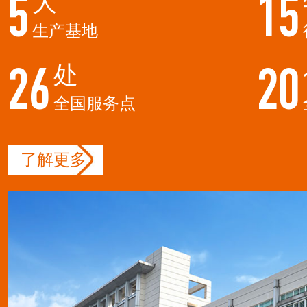
大
5
15
生产基地
处
26
20
全国服务点
了解更多