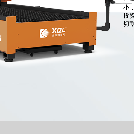
小
投
切