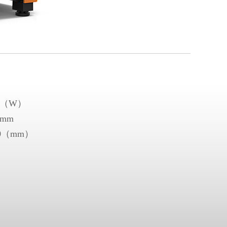
0（W）
mm
00（mm）