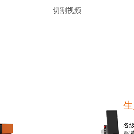
切割视频
生
各
严